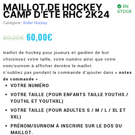
MAILLOT DE HOCKEY
EN
CAMP D’ÉTÉ RHC 2K24
STOCK
Catégorie :
Roller Hockey
60,00
€
Le
Le
69,00
€
prix
prix
initial
actuel
maillot de hockey pour joueurs et gardien de but
était :
est :
choisissez votre taille, votre numéro ainsi que votre
69,00€.
60,00€.
nom/surnom à afficher derrière le maillot.
n’oubliez pas pendant la commande d’ajouter dans
« notes
de commande »
:
VOTRE NUMÉRO
VOTRE TAILLE (POUR ENFANTS TAILLE YOUTHS /
YOUTHL ET YOUTHXL)
VOTRE TAILLE (POUR ADULTES S / M / L / XL ET
XXL)
PRÉNOM/SURNOM À INSCRIRE SUR LE DOS DU
MAILLOT.