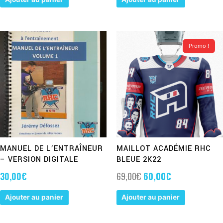
LE
LE
PRIX
PRIX
Promo !
INITIAL
ACTUEL
ÉTAIT :
EST :
69,00€.
60,00€.
MANUEL DE L’ENTRAÎNEUR
MAILLOT ACADÉMIE RHC
– VERSION DIGITALE
BLEUE 2K22
30,00
€
69,00
€
60,00
€
Ajouter au panier
Ajouter au panier