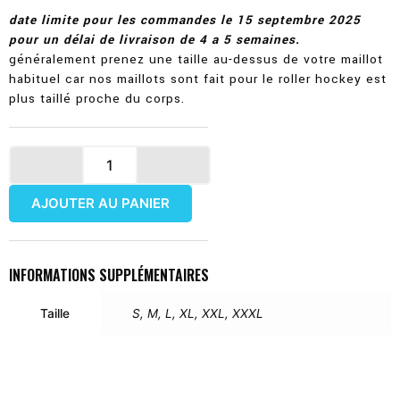
date limite pour les commandes le 15 septembre 2025
pour un délai de livraison de 4 a 5 semaines.
généralement prenez une taille au-dessus de votre maillot
habituel car nos maillots sont fait pour le roller hockey est
plus taillé proche du corps.
quantité
de
Maillot
AJOUTER AU PANIER
de
Hockey
Camp
INFORMATIONS SUPPLÉMENTAIRES
d'été
RHC
2K24
Taille
S, M, L, XL, XXL, XXXL