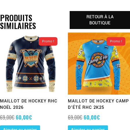
PRODUITS
RETOUR À LA
SIMILAIRES
BOUTIQUE
LE
LE
LE
LE
PRIX
PRIX
PRIX
PRIX
Promo !
Promo !
INITIAL
ACTUEL
INITIAL
ACTUEL
ÉTAIT :
EST :
ÉTAIT :
EST :
69,00€.
60,00€.
69,00€.
60,00€.
MAILLOT DE HOCKEY RHC
MAILLOT DE HOCKEY CAMP
NOËL 2026
D’ÉTÉ RHC 2K25
69,00
€
60,00
€
69,00
€
60,00
€
Ajouter au panier
Ajouter au panier