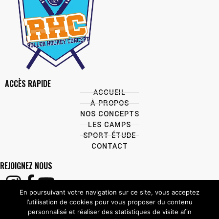
ACCÈS RAPIDE
ACCUEIL
À PROPOS
NOS CONCEPTS
LES CAMPS
SPORT ÉTUDE
CONTACT
REJOIGNEZ NOUS
En poursuivant votre navigation sur ce site, vous acceptez
l’utilisation de cookies pour vous proposer du contenu
personnalisé et réaliser des statistiques de visite afin