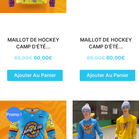
MAILLOT DE HOCKEY
MAILLOT DE HOCKEY
CAMP D’ÉTÉ...
CAMP D’ÉTÉ...
69,00
€
60,00
€
69,00
€
60,00
€
Ajouter Au Panier
Ajouter Au Panier
Le
Le
prix
prix
initial
actuel
Promo !
était :
est :
69,00€.
60,00€.