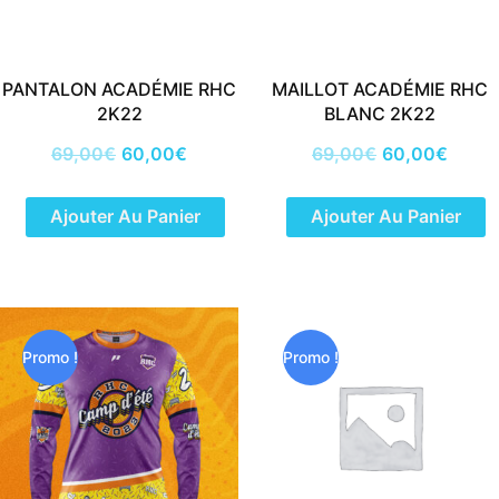
PANTALON ACADÉMIE RHC
MAILLOT ACADÉMIE RHC
2K22
BLANC 2K22
69,00
€
60,00
€
69,00
€
60,00
€
Ajouter Au Panier
Ajouter Au Panier
Le
Le
Le
Le
prix
prix
prix
prix
initial
actuel
initial
actuel
Promo !
Promo !
était :
est :
était :
est :
69,00€.
60,00€.
69,00€.
60,00€.