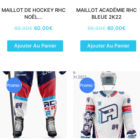
MAILLOT DE HOCKEY RHC
MAILLOT ACADÉMIE RHC
NOËL...
BLEUE 2K22
69,00
€
60,00
€
69,00
€
60,00
€
Ajouter Au Panier
Ajouter Au Panier
Le
Le
Le
Le
prix
prix
prix
prix
initial
actuel
initial
actuel
Promo !
Promo !
était :
est :
était :
est :
69,00€.
60,00€.
69,00€.
60,00€.