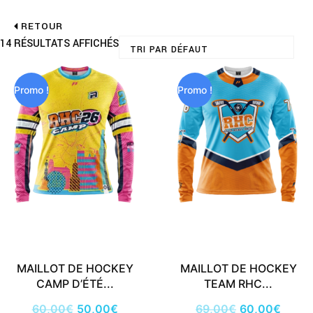
RETOUR
14 RÉSULTATS AFFICHÉS
Le
Le
Le
Le
prix
prix
prix
prix
initial
actuel
initial
actuel
Promo !
Promo !
était :
est :
était :
est :
60,00€.
50,00€.
69,00€.
60,00€.
MAILLOT DE HOCKEY
MAILLOT DE HOCKEY
CAMP D’ÉTÉ...
TEAM RHC...
60,00
€
50,00
€
69,00
€
60,00
€