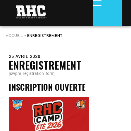
Aller
au
contenu
ACCUEIL
-
ENREGISTREMENT
25 AVRIL 2020
ENREGISTREMENT
[swpm_registration_form]
INSCRIPTION OUVERTE