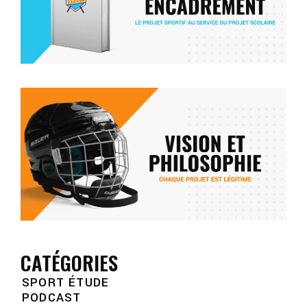
L
»
V
P
D
2
L
S
CATÉGORIES
SPORT ÉTUDE
PODCAST