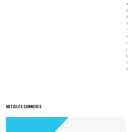
4
3
S
U
I
V
I
(
E
)
S
SUIVEZ
NOUS
ARTICLES CONNEXES