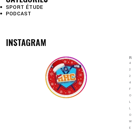
SPORT ÉTUDE
PODCAST
INSTAGRAM
4
2
2
4
F
O
L
L
O
E