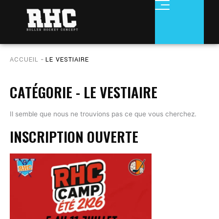
Aller
au
contenu
ACCUEIL
-
LE VESTIAIRE
CATÉGORIE - LE VESTIAIRE
Il semble que nous ne trouvions pas ce que vous cherchez.
INSCRIPTION OUVERTE